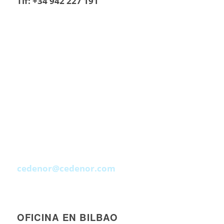
Tlf: +34 942 227 191
cedenor@cedenor.com
OFICINA EN BILBAO